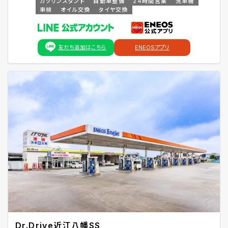
ガソリンスタンド
自動車整備
24時間営業
洗車機
車検
オイル交換
タイヤ交換
友だち追加はこちら
ENEOSアプリ
Dr.Drive近江八幡SS